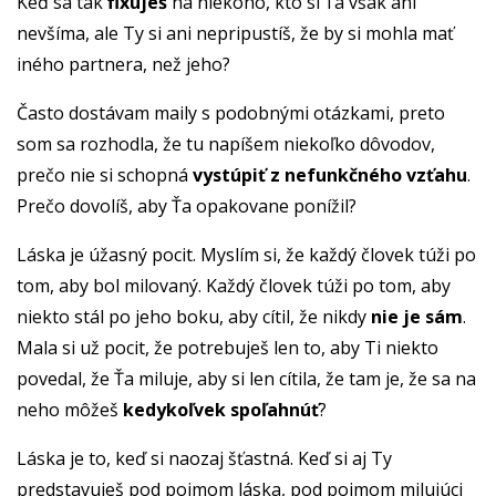
Keď sa tak
fixuješ
na niekoho, kto si Ťa však ani
nevšíma, ale Ty si ani nepripustíš, že by si mohla mať
iného partnera, než jeho?
Často dostávam maily s podobnými otázkami, preto
som sa rozhodla, že tu napíšem niekoľko dôvodov,
prečo nie si schopná
vystúpiť z nefunkčného vzťahu
.
Prečo dovolíš, aby Ťa opakovane ponížil?
Láska je úžasný pocit. Myslím si, že každý človek túži po
tom, aby bol milovaný. Každý človek túži po tom, aby
niekto stál po jeho boku, aby cítil, že nikdy
nie je sám
.
Mala si už pocit, že potrebuješ len to, aby Ti niekto
povedal, že Ťa miluje, aby si len cítila, že tam je, že sa na
neho môžeš
kedykoľvek spoľahnúť
?
Láska je to, keď si naozaj šťastná. Keď si aj Ty
predstavuješ pod pojmom láska, pod pojmom milujúci