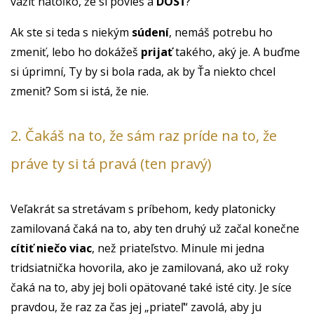
vážiť natoľko, že si povieš a
DOSŤ
?
Ak ste si teda s niekým
súdení
, nemáš potrebu ho
zmeniť, lebo ho dokážeš
prijať
takého, aký je. A buďme
si úprimní, Ty by si bola rada, ak by Ťa niekto chcel
zmeniť? Som si istá, že nie.
2. Čakáš na to, že sám raz príde na to, že
práve ty si tá pravá (ten pravý)
Veľakrát sa stretávam s príbehom, kedy platonicky
zamilovaná čaká na to, aby ten druhý už začal konečne
cítiť niečo viac
, než priateľstvo. Minule mi jedna
tridsiatnička hovorila, ako je zamilovaná, ako už roky
čaká na to, aby jej boli opätované také isté city. Je síce
pravdou, že raz za čas jej „priateľ“ zavolá, aby ju