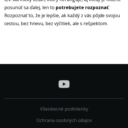
posunúť sa ďalej, len to
potrebujete rozpoznať
.
Rozpoznať to, že je lepšie, ak každý z vás pôjde svojou
cestou, bez hnevu, bez výčitiek, ale s rešpektom.
Všeobecné podmienky
Ochrana osobných údajov