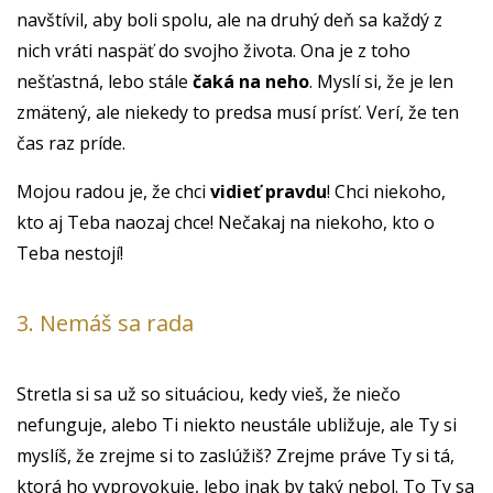
navštívil, aby boli spolu, ale na druhý deň sa každý z
nich vráti naspäť do svojho života. Ona je z toho
nešťastná, lebo stále
čaká na neho
. Myslí si, že je len
zmätený, ale niekedy to predsa musí prísť. Verí, že ten
čas raz príde.
Mojou radou je, že chci
vidieť pravdu
! Chci niekoho,
kto aj Teba naozaj chce! Nečakaj na niekoho, kto o
Teba nestojí!
3. Nemáš sa rada
Stretla si sa už so situáciou, kedy vieš, že niečo
nefunguje, alebo Ti niekto neustále ubližuje, ale Ty si
myslíš, že zrejme si to zaslúžiš? Zrejme práve Ty si tá,
ktorá ho vyprovokuje, lebo inak by taký nebol. To Ty sa