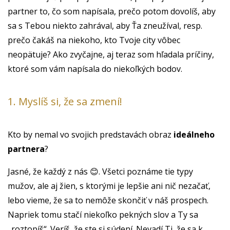
partner to, čo som napísala, prečo potom dovolíš, aby
sa s Tebou niekto zahrával, aby Ťa zneužíval, resp.
prečo čakáš na niekoho, kto Tvoje city vôbec
neopätuje? Ako zvyčajne, aj teraz som hľadala príčiny,
ktoré som vám napísala do niekoľkých bodov.
1. Myslíš si, že sa zmení!
Kto by nemal vo svojich predstavách obraz
ideálneho
partnera
?
Jasné, že každý z nás 😊. Všetci poznáme tie typy
mužov, ale aj žien, s ktorými je lepšie ani nič nezačať,
lebo vieme, že sa to nemôže skončiť v náš prospech.
Napriek tomu stačí niekoľko pekných slov a Ty sa
„roztopíš“. Veríš, že ste si súdení. Nevadí Ti, že sa k