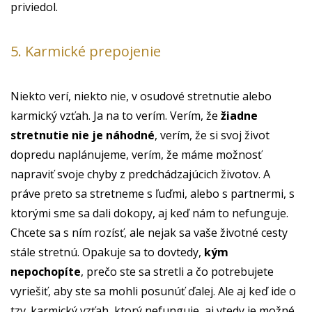
priviedol.
5. Karmické prepojenie
Niekto verí, niekto nie, v osudové stretnutie alebo
karmický vzťah. Ja na to verím. Verím, že
žiadne
stretnutie nie je náhodné
, verím, že si svoj život
dopredu naplánujeme, verím, že máme možnosť
napraviť svoje chyby z predchádzajúcich životov. A
práve preto sa stretneme s ľuďmi, alebo s partnermi, s
ktorými sme sa dali dokopy, aj keď nám to nefunguje.
Chcete sa s ním rozísť, ale nejak sa vaše životné cesty
stále stretnú. Opakuje sa to dovtedy,
kým
nepochopíte
, prečo ste sa stretli a čo potrebujete
vyriešiť, aby ste sa mohli posunúť ďalej. Ale aj keď ide o
tzv. karmický vzťah, ktorý nefunguje, aj vtedy je možné