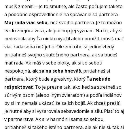
musíš zmeniť. – Je to smutné, ale často počujem takéto
a podobné ospravedlnenie na správanie sa partnera.
Maj rada viac seba,
než svojho partnera. Je to možno
tvrdo znejúca veta, ale pochop jej význam. Na to, aby si
nedovolila aby Ťa niekto využil alebo ponížil, musíš mať
viac rada seba než jeho. Okrem toho si jedine vtedy
pritiahneš svojho skutočného partnera, ak sa budeš
mať rada. Ak máš v sebe bloky, ak si so sebou
nespokojná,
ak sa na seba hneváš
, pritiahneš si
partnera, ktorý bude agresívny, ktorý Ťa
nebude
rešpektovať
. To je presne tak, ako keď sa stretneš so
zúrivým psom (alebo iným zvieraťom) a podľa indiánov
by si im nemala ukázať, že sa ich bojíš. Ak chceš prežiť,
je nutné aby si vyžarovala sebavedomie a silu. Platí to aj
v partnerstve. Ak si v harmónii sama so sebou,
pritiahneš si takého istého partnera, ale ak nie si, tak si