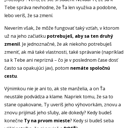
Tebe správa nevhodne, že Ťa len využíva a podobne,
lebo veríš, že sa zmení.
Neverím však, že môže fungovať taký vzťah, v ktorom
už na jeho začiatku
potrebuješ, aby sa ten druhý
zmenil
. Je jednoznačné, že ak niekoho potrebuješ
zmeniť, ak má také vlastnosti, také správanie (napríklad
sa k Tebe ani neprizná – čo je v poslednom čase dosť
často sa opakujúci jav), potom
nemáte spoločnú
cestu
.
Výnimkou nie je ani to, ak ste manželia, a on Ťa
neustále podvádza a klame. Napriek tomu, že sa to
stane opakovane, Ty uveríš jeho výhovorkám, znovu a
znovu prijímaš jeho sľuby, ale dokedy? Kedy budeš
konečne
Ty na prvom mieste
? Kedy si budeš seba