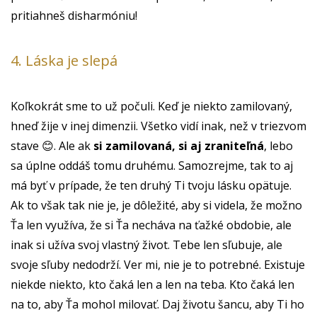
pritiahneš disharmóniu!
4. Láska je slepá
Koľkokrát sme to už počuli. Keď je niekto zamilovaný,
hneď žije v inej dimenzii. Všetko vidí inak, než v triezvom
stave 😊. Ale ak
si zamilovaná, si aj zraniteľná
, lebo
sa úplne oddáš tomu druhému. Samozrejme, tak to aj
má byť v prípade, že ten druhý Ti tvoju lásku opätuje.
Ak to však tak nie je, je dôležité, aby si videla, že možno
Ťa len využíva, že si Ťa necháva na ťažké obdobie, ale
inak si užíva svoj vlastný život. Tebe len sľubuje, ale
svoje sľuby nedodrží. Ver mi, nie je to potrebné. Existuje
niekde niekto, kto čaká len a len na teba. Kto čaká len
na to, aby Ťa mohol milovať. Daj životu šancu, aby Ti ho