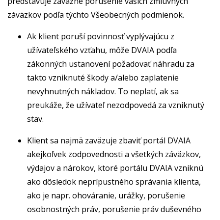
predstavuje závažné porušenie vašich zmluvných
záväzkov podľa týchto Všeobecných podmienok.
Ak klient poruší povinnosť vyplývajúcu z
užívateľského vzťahu, môže DVAIA podľa
zákonných ustanovení požadovať náhradu za
takto vzniknuté škody a/alebo zaplatenie
nevyhnutných nákladov. To neplatí, ak sa
preukáže, že užívateľ nezodpovedá za vzniknutý
stav.
Klient sa najmä zaväzuje zbaviť portál DVAIA
akejkoľvek zodpovednosti a všetkých záväzkov,
výdajov a nárokov, ktoré portálu DVAIA vzniknú
ako dôsledok neprípustného správania klienta,
ako je napr. ohováranie, urážky, porušenie
osobnostných práv, porušenie práv duševného