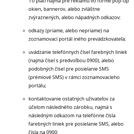
To platí najmä pre reklamu vo forme pop-up
okien, bannerov, alebo zvláštne
zvýraznených, alebo nápadných odkazov;
odkazy (priame, alebo nepriame) na
zoznamovací portál iného prevádzkovateľa;
uvádzanie telefónnych čísel farebných liniek
(najmä čísel s predvoľbou 0900), alebo
podobných čísel pre posielanie SMS
(prémiové SMS) v rámci zoznamovacieho
portálu;
kontaktovanie ostatných užívateľov za
účelom následného zárobku, najmä s
následným odkazom na telefónne čísla
farebných liniek pre posielanie SMS, alebo
čísla na 0900;