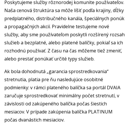
Poskytujeme služby rôznorodej komunite používateľov.
Naša cenová štruktúra sa môže líšiť podľa krajiny, dĺžky
predplatného, distribučného kanála, špeciálnych ponúk
a propagačných akcií. Pravidelne testujeme nové
služby, aby sme používateľom poskytli rozšírený rozsah
služieb a bezplatné, alebo platené balíčky, pokiaľ sa ich
rozhodnú používať. Z času na čas môžeme tiež zmeniť,
alebo prestať ponúkať určité typy služieb.
Ak bola dohodnutá „garancia sprostredkovania“
stretnutia, platia pre ňu nasledujúce osobitné
podmienky: v rámci plateného balíčka sa portál DVAIA
zaručuje sprostredkovať minimálny počet stretnutí, v
závislosti od zakúpeného balíčka počas šiestich
mesiacov. V prípade zakúpenia balíčka PLATINUM
počas dvanástich mesiaciov.