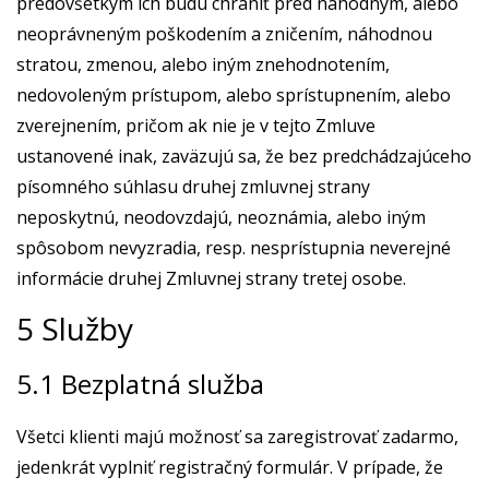
predovšetkým ich budú chrániť pred náhodným, alebo
neoprávneným poškodením a zničením, náhodnou
stratou, zmenou, alebo iným znehodnotením,
nedovoleným prístupom, alebo sprístupnením, alebo
zverejnením, pričom ak nie je v tejto Zmluve
ustanovené inak, zaväzujú sa, že bez predchádzajúceho
písomného súhlasu druhej zmluvnej strany
neposkytnú, neodovzdajú, neoznámia, alebo iným
spôsobom nevyzradia, resp. nesprístupnia neverejné
informácie druhej Zmluvnej strany tretej osobe.
5 Služby
5.1 Bezplatná služba
Všetci klienti majú možnosť sa zaregistrovať zadarmo,
jedenkrát vyplniť registračný formulár. V prípade, že