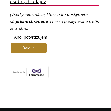
osobných údajov
.
(Všetky informácie, ktoré nám poskytnete
sú
prísne chránené
a nie sú poskytované tretím
stranám.)
Áno, potvrdzujem
Ďalej
arrow_forward