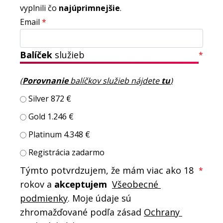
vyplnili čo
najúprimnejšie
.
Email
*
Balíček
služieb
*
(
Porovnanie
balíčkov služieb nájdete
tu
)
Silver 872 €
Gold 1.246 €
Platinum 4.348 €
Registrácia zadarmo
Týmto potvrdzujem, že mám viac ako 18 
*
rokov a 
akceptujem 
Všeobecné 
podmienky
. 
Moje údaje sú 
zhromažďované podľa zásad 
Ochrany 