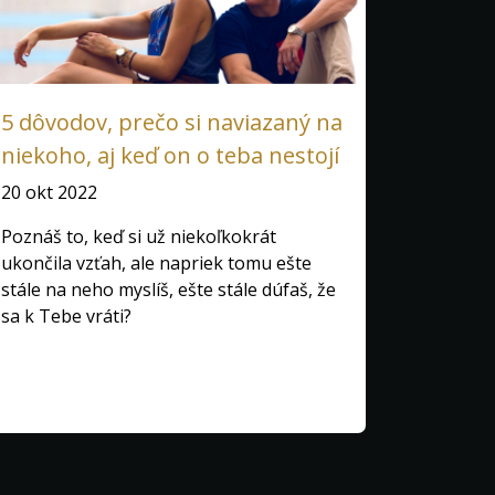
5 dôvodov, prečo si naviazaný na
niekoho, aj keď on o teba nestojí
20 okt 2022
Poznáš to, keď si už niekoľkokrát
ukončila vzťah, ale napriek tomu ešte
stále na neho myslíš, ešte stále dúfaš, že
sa k Tebe vráti?