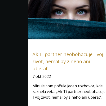
Ak Ti partner neobohacuje Tvoj
život, nemal by z neho ani
uberať!
7 okt 2022
Minule som počula jeden rozhovor, kde
zaznela veta: „Ak Ti partner neobohacuje
Tvoj život, nemal by z neho ani uberať“.