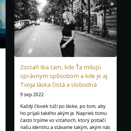
Zostaň iba tam, kde Ťa milujú
správnym spôsobom a kde je aj
Tvoja láska čistá a slobodná
9 sep 2022
Každý človek túži po láske, po tom, aby
ho prijali takého akým je. Napriek tomu
často trpíme vo vzťahoch, ktorý potlačí
našu identitu a stávame takým, akým nás