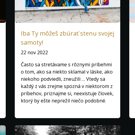
Iba Ty môžeš zbúrať stenu svojej
samoty!
22 nov 2022
Často sa stretávame s rôznymi príbehmi
o tom, ako sa niekto sklamal v láske, ako
niekoho podviedli, zneužili … Vtedy sa
každý z vás zrejme spozná v niektorom z
príbehov, priznajme si, neexistuje človek,
ktorý by ešte neprežil niečo podobné.