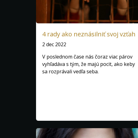
4 rady ako neznásilniť svoj vzťah
2 dec 2022
V poslednom čase nás čoraz viac párov
vyhľadáva s tým, že majú pocit, ako keby
sa rozprávali vedľa seba.