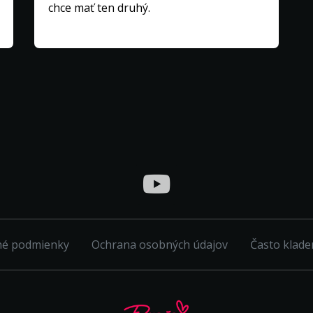
chce mať ten druhý.
né podmienky
Ochrana osobných údajov
Často klade